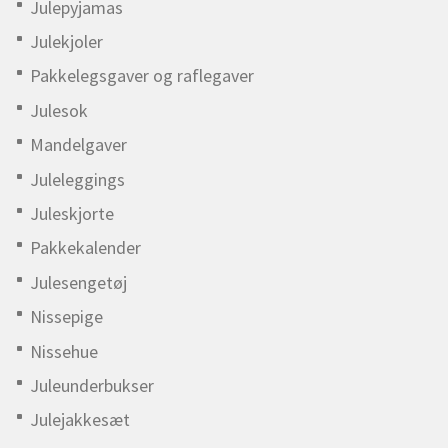
Julepyjamas
Julekjoler
Pakkelegsgaver og raflegaver
Julesok
Mandelgaver
Juleleggings
Juleskjorte
Pakkekalender
Julesengetøj
Nissepige
Nissehue
Juleunderbukser
Julejakkesæt