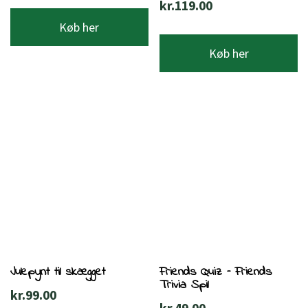
kr.
119.00
Køb her
Køb her
Julepynt til skægget
Friends Quiz – Friends
Trivia Spil
kr.
99.00
kr.
49.00