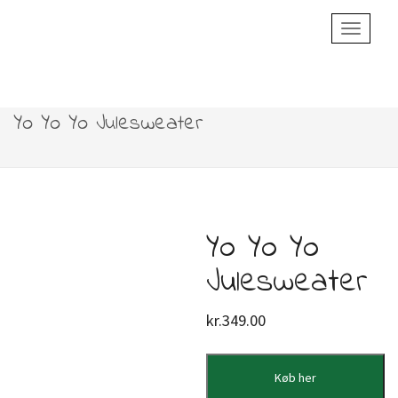
Toggle
Navigatio
Yo Yo Yo Julesweater
Yo Yo Yo
Julesweater
kr.
349.00
Køb her