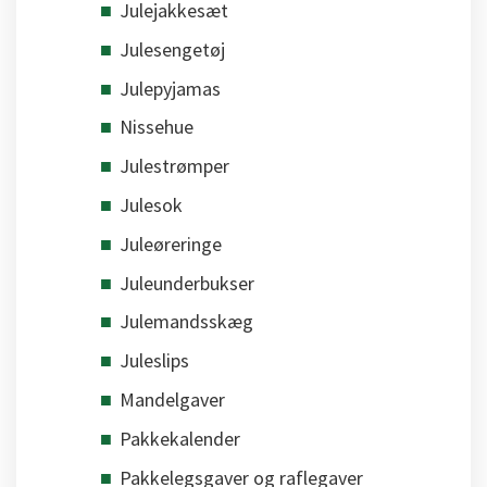
Julejakkesæt
Julesengetøj
Julepyjamas
Nissehue
Julestrømper
Julesok
Juleøreringe
Juleunderbukser
Julemandsskæg
Juleslips
Mandelgaver
Pakkekalender
Pakkelegsgaver og raflegaver