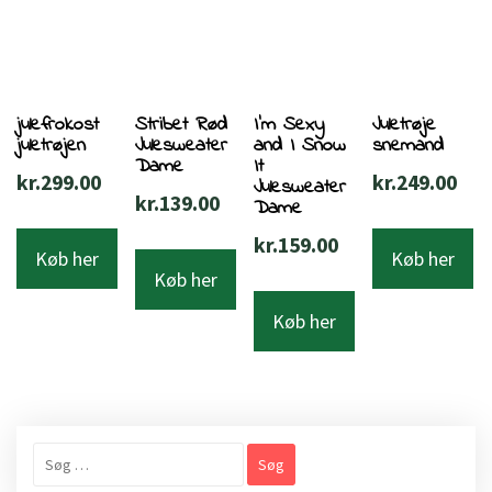
julefrokost
Stribet Rød
I’m Sexy
Juletrøje
juletrøjen
Julesweater
and I Snow
snemand
Dame
It
kr.
299.00
kr.
249.00
Julesweater
kr.
139.00
Dame
kr.
159.00
Køb her
Køb her
Køb her
Køb her
Søg
efter: