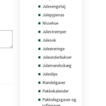
Julesengetøj
Julepyjamas
Nissehue
Julestrømper
Julesok
Juleøreringe
Juleunderbukser
Julemandsskæg
Juleslips
Mandelgaver
Pakkekalender
Pakkelegsgaver og
raflegaver