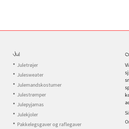
Jul
O
Juletrøjer
V
s
Julesweater
s
Julemandskostumer
s
Julestrømper
k
a
Julepyjamas
S
Julekjoler
O
Pakkelegsgaver og raflegaver