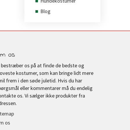
Hundekostumer
Blog
m os
i bestræber os på at finde de bedste og
joveste kostumer, som kan bringe lidt mere
mil frem i den søde juletid. Hvis du har
pørgsmål eller kommentarer må du endelig
ontakte os. Vi sælger ikke produkter fra
dressen.
itemap
m os