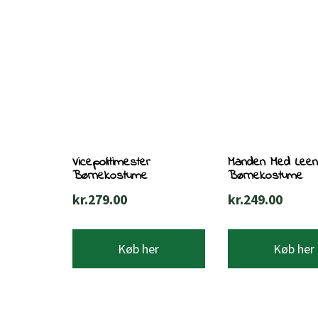
Vicepolitimester
Manden Med Lee
Børnekostume
Børnekostume
kr.
279.00
kr.
249.00
Køb her
Køb her