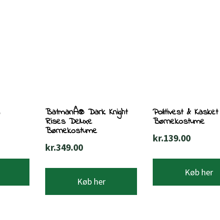
n
BatmanÂ® Dark Knight
Politivest & Kaske
Rises Deluxe
Børnekostume
Børnekostume
kr.
139.00
kr.
349.00
Køb her
Køb her