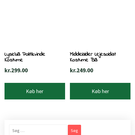
Lyseblå Politikvinde
Middelalder Lejesoldat
Kostume
Kostume Blå
kr.
299.00
kr.
249.00
Køb her
Køb her
Søg
efter: