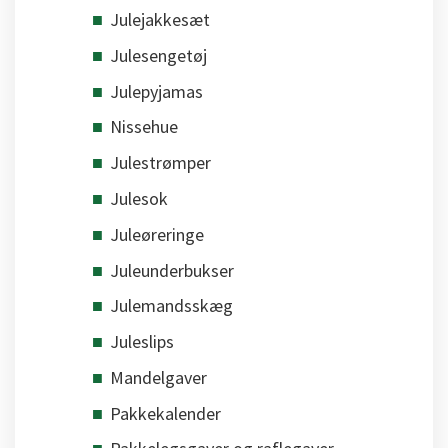
Julejakkesæt
Julesengetøj
Julepyjamas
Nissehue
Julestrømper
Julesok
Juleøreringe
Juleunderbukser
Julemandsskæg
Juleslips
Mandelgaver
Pakkekalender