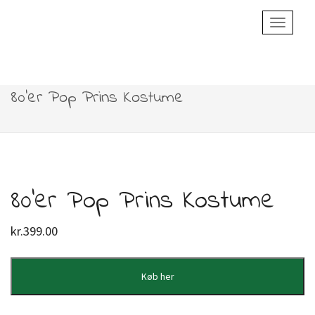
Toggle
Navigatio
80’er Pop Prins Kostume
80’er Pop Prins Kostume
kr.
399.00
Køb her