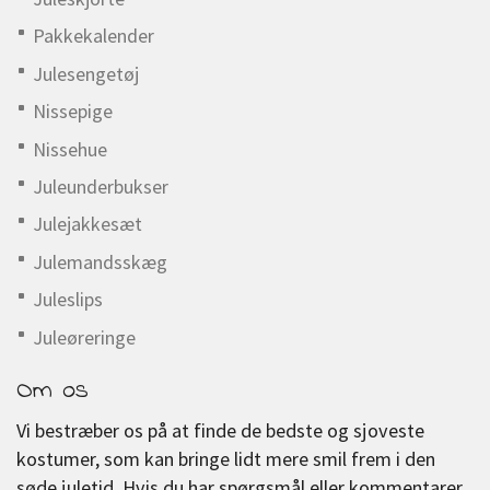
Pakkekalender
Julesengetøj
Nissepige
Nissehue
Juleunderbukser
Julejakkesæt
Julemandsskæg
Juleslips
Juleøreringe
Om os
Vi bestræber os på at finde de bedste og sjoveste
kostumer, som kan bringe lidt mere smil frem i den
søde juletid. Hvis du har spørgsmål eller kommentarer