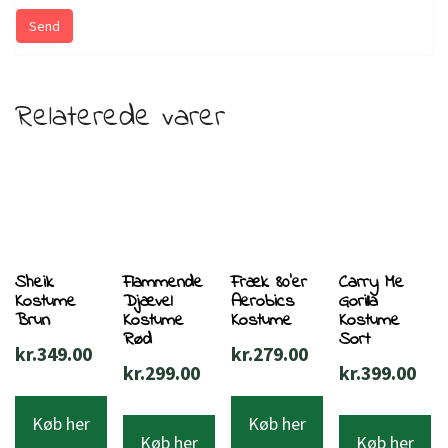
Relaterede varer
Sheik
Flammende
Fræk 80’er
Carry Me
Kostume
Djævel
Aerobics
Gorilla
Brun
Kostume
Kostume
Kostume
Rød
Sort
kr.
349.00
kr.
279.00
kr.
299.00
kr.
399.00
Køb her
Køb her
Køb her
Køb her