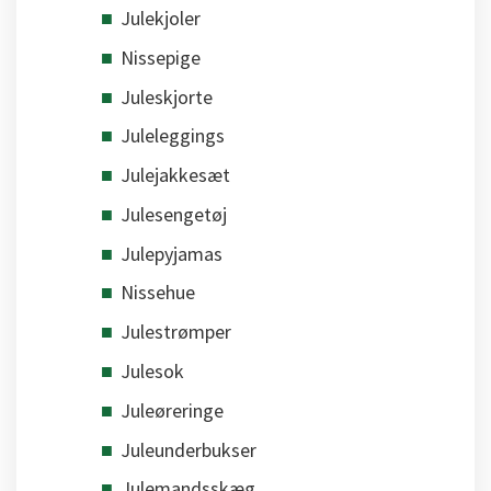
Julekjoler
Nissepige
Juleskjorte
Juleleggings
Julejakkesæt
Julesengetøj
Julepyjamas
Nissehue
Julestrømper
Julesok
Juleøreringe
Juleunderbukser
Julemandsskæg