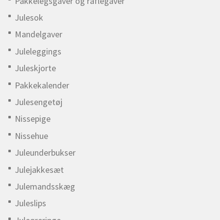
Pakkelegsgaver og raflegaver
Julesok
Mandelgaver
Juleleggings
Juleskjorte
Pakkekalender
Julesengetøj
Nissepige
Nissehue
Juleunderbukser
Julejakkesæt
Julemandsskæg
Juleslips