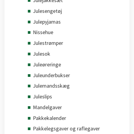
Julejakkesæt
Julesengetøj
Julepyjamas
Nissehue
Julestrømper
Julesok
Juleøreringe
Juleunderbukser
Julemandsskæg
Juleslips
Mandelgaver
Pakkekalender
Pakkelegsgaver og raflegaver