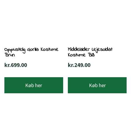
Oppustelig Gorilla Kostume
Middelalder Lejesoldat
Brun
Kostume Blå
kr.
699.00
kr.
249.00
Køb her
Køb her