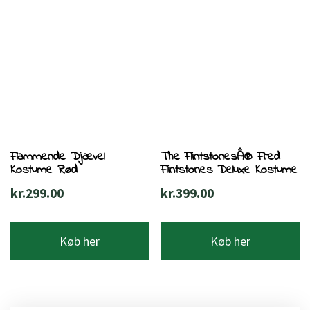
Flammende Djævel
The FlintstonesÂ® Fred
Kostume Rød
Flintstones Deluxe Kostume
kr.
299.00
kr.
399.00
Køb her
Køb her