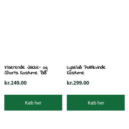
Iriserende Jakke- og
Lyseblå Politikvinde
Shorts Kostume Blå
Kostume
kr.
249.00
kr.
299.00
Køb her
Køb her