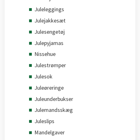
Juleleggings
Julejakkesæt
Julesengetøj
Julepyjamas
Nissehue
Julestrømper
Julesok
Juleøreringe
Juleunderbukser
Julemandsskæg
Juleslips
Mandelgaver