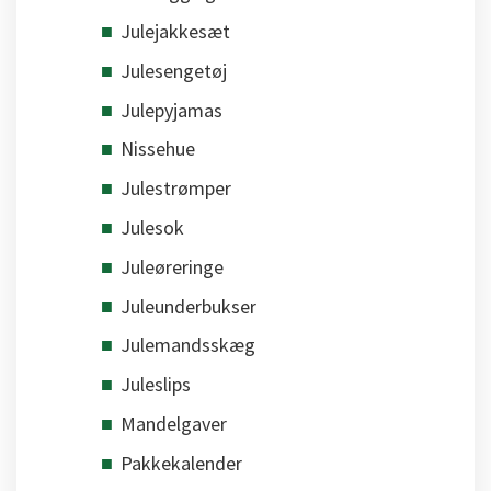
Julejakkesæt
Julesengetøj
Julepyjamas
Nissehue
Julestrømper
Julesok
Juleøreringe
Juleunderbukser
Julemandsskæg
Juleslips
Mandelgaver
Pakkekalender