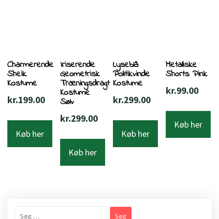
Charmerende
Iriserende
Lyseblå
Metalliske
Sheik
Geometrisk
Politikvinde
Shorts Pink
Kostume
Træningsdragt
Kostume
kr.
99.00
Kostume
kr.
199.00
kr.
299.00
Sølv
kr.
299.00
Køb her
Køb her
Køb her
Køb her
Søg