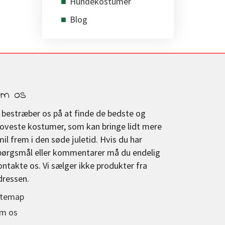
Hundekostumer
Blog
m os
i bestræber os på at finde de bedste og
joveste kostumer, som kan bringe lidt mere
mil frem i den søde juletid. Hvis du har
pørgsmål eller kommentarer må du endelig
ontakte os. Vi sælger ikke produkter fra
dressen.
itemap
m os