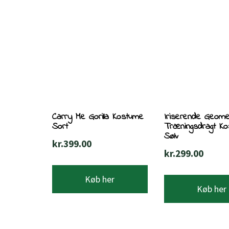
Carry Me Gorilla Kostume
Iriserende Geome
Sort
Træningsdragt K
Sølv
kr.
399.00
kr.
299.00
Køb her
Køb her