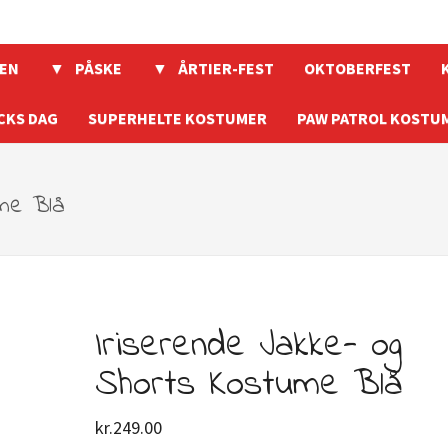
EN
PÅSKE
ÅRTIER-FEST
OKTOBERFEST
CKS DAG
SUPERHELTE KOSTUMER
PAW PATROL KOSTU
ume Blå
Iriserende Jakke- og
Shorts Kostume Blå
kr.
249.00