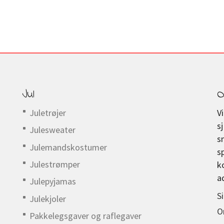
Jul
O
Juletrøjer
V
s
Julesweater
s
Julemandskostumer
s
Julestrømper
k
a
Julepyjamas
S
Julekjoler
O
Pakkelegsgaver og raflegaver