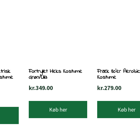
trisk
Fortryllet Heks Kostume
Fræk 80’er Aerobi
ostume
Grøn/Lilla
Kostume
kr.
349.00
kr.
279.00
Køb her
Køb her