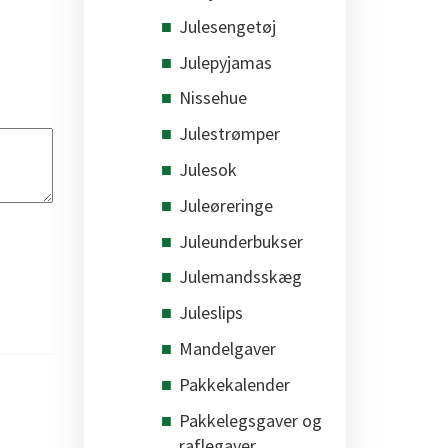
Julesengetøj
Julepyjamas
Nissehue
Julestrømper
Julesok
Juleøreringe
Juleunderbukser
Julemandsskæg
Juleslips
Mandelgaver
Pakkekalender
Pakkelegsgaver og
raflegaver