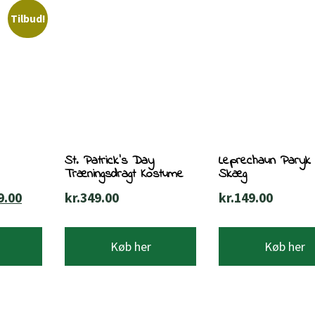
Tilbud!
St. Patrick’s Day
Leprechaun Paryk
Træningsdragt Kostume
Skæg
Den
9.00
kr.
349.00
kr.
149.00
delige
aktuelle
pris
Køb her
Køb her
er:
5.00.
kr.349.00.