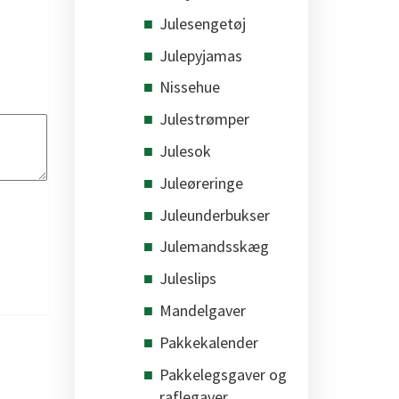
Julesengetøj
Julepyjamas
Nissehue
Julestrømper
Julesok
Juleøreringe
Juleunderbukser
Julemandsskæg
Juleslips
Mandelgaver
Pakkekalender
Pakkelegsgaver og
raflegaver