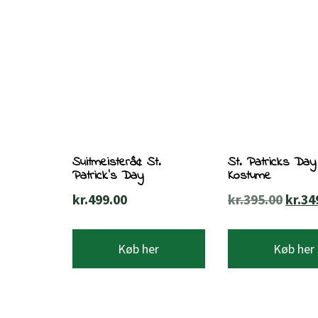
Suitmeisterâ¢ St.
St. Patricks Day
Patrick’s Day
Kostume
Den
kr.
499.00
kr.
395.00
kr.
34
oprin
pris
Køb her
Køb her
var:
kr.39