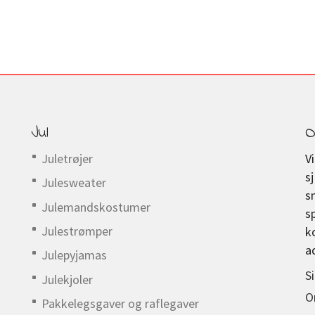
Jul
O
Juletrøjer
V
s
Julesweater
s
Julemandskostumer
s
Julestrømper
k
a
Julepyjamas
S
Julekjoler
O
Pakkelegsgaver og raflegaver