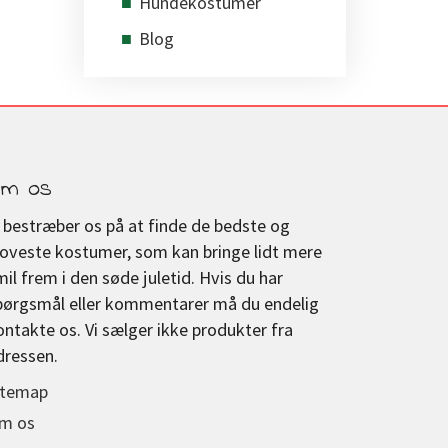
Hundekostumer
Blog
m os
i bestræber os på at finde de bedste og
joveste kostumer, som kan bringe lidt mere
mil frem i den søde juletid. Hvis du har
pørgsmål eller kommentarer må du endelig
ontakte os. Vi sælger ikke produkter fra
dressen.
itemap
m os