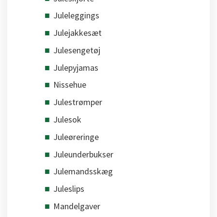
Juleleggings
Julejakkesæt
Julesengetøj
Julepyjamas
Nissehue
Julestrømper
Julesok
Juleøreringe
Juleunderbukser
Julemandsskæg
Juleslips
Mandelgaver