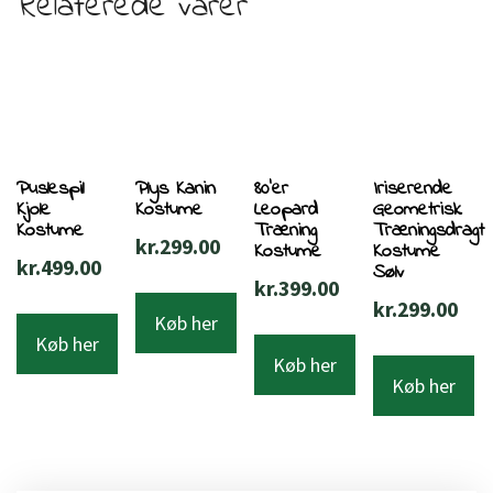
Relaterede varer
Puslespil
Plys Kanin
80’er
Iriserende
Kjole
Kostume
Leopard
Geometrisk
Kostume
Træning
Træningsdragt
kr.
299.00
Kostume
Kostume
kr.
499.00
Sølv
kr.
399.00
kr.
299.00
Køb her
Køb her
Køb her
Køb her