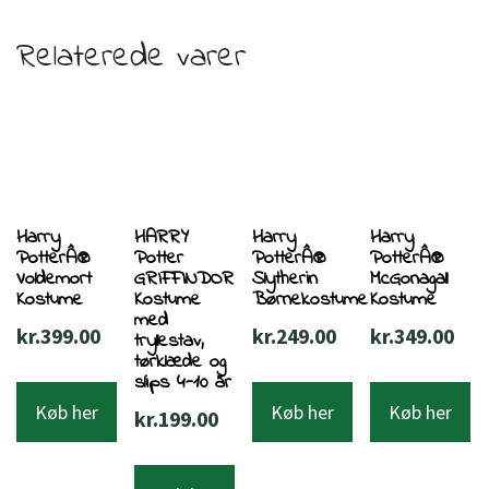
Relaterede varer
Harry
HARRY
Harry
Harry
PotterÂ®
Potter
PotterÂ®
PotterÂ®
Voldemort
GRIFFINDOR
Slytherin
McGonagall
Kostume
Kostume
Børnekostume
Kostume
med
kr.
399.00
kr.
249.00
kr.
349.00
tryllestav,
tørklæde og
slips 4-10 år
Køb her
Køb her
Køb her
kr.
199.00