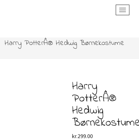
Toggle
Navigatio
Harry PotterÂ® Hedwig Børnekostume
Harry
PotterÂ®
Hedwig
Børnekostum
kr.
299.00