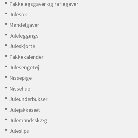
Pakkelegsgaver og raflegaver
Julesok
Mandelgaver
Juleleggings
Juleskjorte
Pakkekalender
Julesengetøj
Nissepige
Nissehue
Juleunderbukser
Julejakkesæt
Julemandsskæg
Juleslips