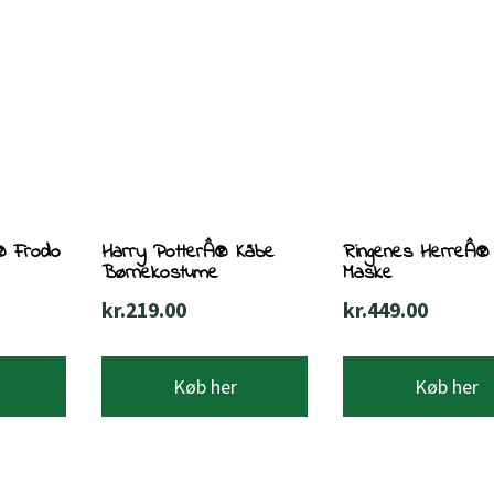
® Frodo
Harry PotterÂ® Kåbe
Ringenes HerreÂ® 
Børnekostume
Maske
kr.
219.00
kr.
449.00
Køb her
Køb her