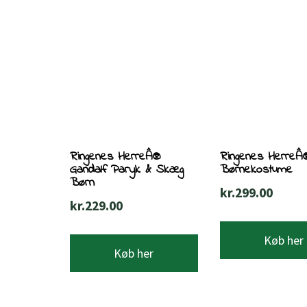
Ringenes HerreÂ®
Ringenes HerreÂ
Gandalf Paryk & Skæg
Børnekostume
Børn
kr.
299.00
kr.
229.00
Køb her
Køb her