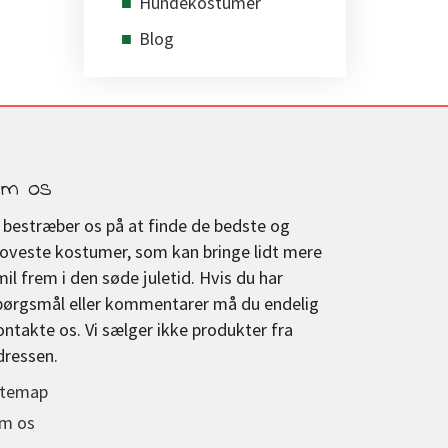
Hundekostumer
Blog
m os
i bestræber os på at finde de bedste og
joveste kostumer, som kan bringe lidt mere
mil frem i den søde juletid. Hvis du har
pørgsmål eller kommentarer må du endelig
ontakte os. Vi sælger ikke produkter fra
dressen.
itemap
m os