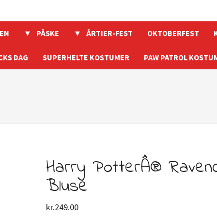
EN
PÅSKE
ÅRTIER-FEST
OKTOBERFEST
CKS DAG
SUPERHELTE KOSTUMER
PAW PATROL KOSTU
Harry PotterÂ® Raven
Bluse
kr.
249.00