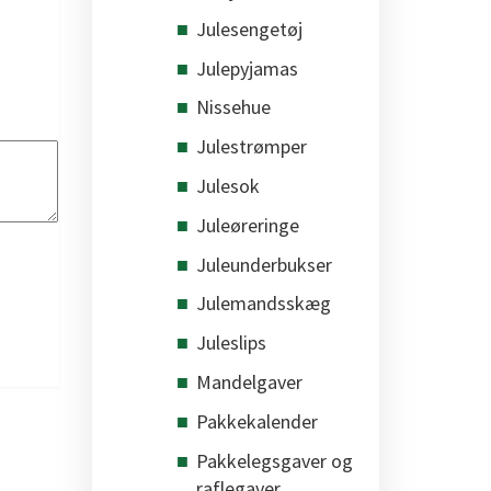
Julesengetøj
Julepyjamas
Nissehue
Julestrømper
Julesok
Juleøreringe
Juleunderbukser
Julemandsskæg
Juleslips
Mandelgaver
Pakkekalender
Pakkelegsgaver og
raflegaver