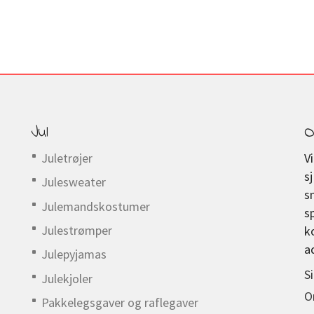
Jul
O
Juletrøjer
V
s
Julesweater
s
Julemandskostumer
s
Julestrømper
k
a
Julepyjamas
S
Julekjoler
O
Pakkelegsgaver og raflegaver