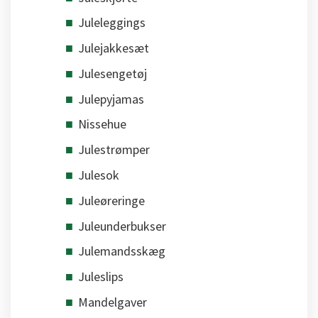
Juleleggings
Julejakkesæt
Julesengetøj
Julepyjamas
Nissehue
Julestrømper
Julesok
Juleøreringe
Juleunderbukser
Julemandsskæg
Juleslips
Mandelgaver