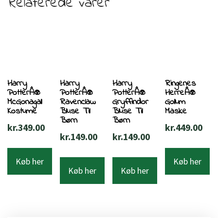
Relaterede varer
Harry
Harry
Harry
Ringenes
PotterÂ®
PotterÂ®
PotterÂ®
HerreÂ®
McGonagall
Ravenclaw
Gryffindor
Gollum
Kostume
Bluse Til
Bluse Til
Maske
Børn
Børn
kr.
349.00
kr.
449.00
kr.
149.00
kr.
149.00
Køb her
Køb her
Køb her
Køb her