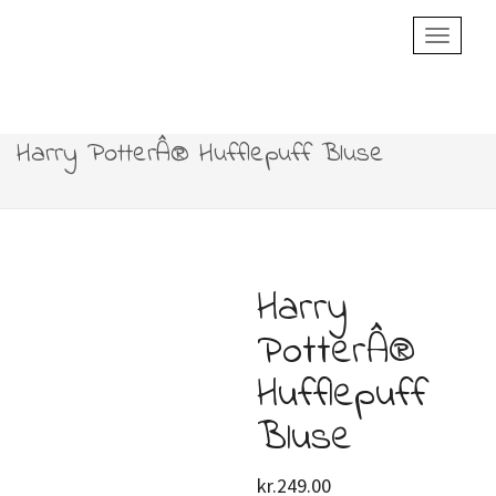
Toggle
Navigatio
Harry PotterÂ® Hufflepuff Bluse
Harry
PotterÂ®
Hufflepuff
Bluse
kr.
249.00