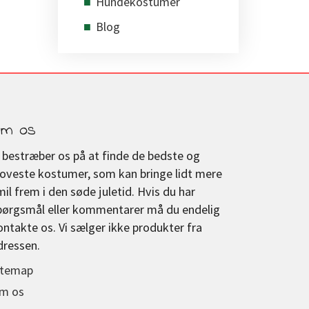
Hundekostumer
Blog
m os
i bestræber os på at finde de bedste og
joveste kostumer, som kan bringe lidt mere
mil frem i den søde juletid. Hvis du har
pørgsmål eller kommentarer må du endelig
ontakte os. Vi sælger ikke produkter fra
dressen.
itemap
m os