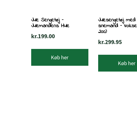
Jule Sengetøj –
Julesengetøj med
Julemandens Hule
snemand – Vokse
200)
kr.
199.00
kr.
299.95
Køb her
Køb her