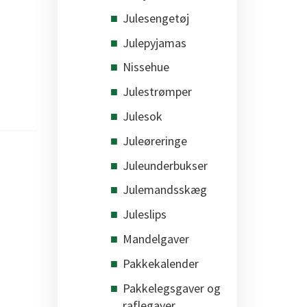
Julesengetøj
Julepyjamas
Nissehue
Julestrømper
Julesok
Juleøreringe
Juleunderbukser
Julemandsskæg
Juleslips
Mandelgaver
Pakkekalender
Pakkelegsgaver og
raflegaver