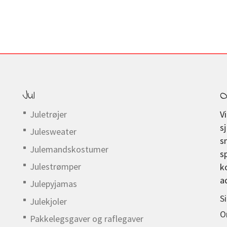
Jul
O
Juletrøjer
V
s
Julesweater
s
Julemandskostumer
s
Julestrømper
k
a
Julepyjamas
S
Julekjoler
O
Pakkelegsgaver og raflegaver