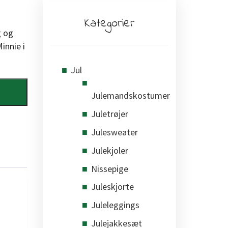
Kategorier
g og
innie i
Jul
Julemandskostumer
Juletrøjer
Julesweater
Julekjoler
Nissepige
Juleskjorte
Juleleggings
Julejakkesæt