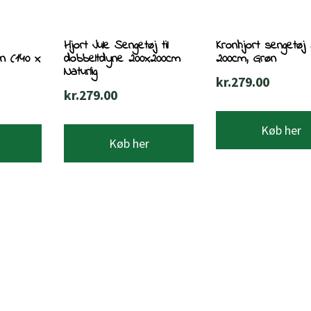
Hjort Jule Sengetøj til
Kronhjort sengetøj
n (140 x
dobbeltdyne 200x200cm
200cm, Grøn
Naturlig
kr.
279.00
kr.
279.00
Køb her
Køb her