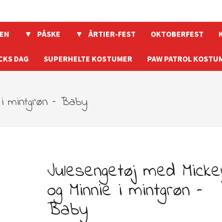
EN
PÅSKE
ÅRTIER-FEST
OKTOBERFEST
CKS DAG
SUPERHELTE KOSTUMER
PAW PATROL KOSTU
 i mintgrøn – Baby
Julesengetøj med Micke
og Minnie i mintgrøn –
Baby