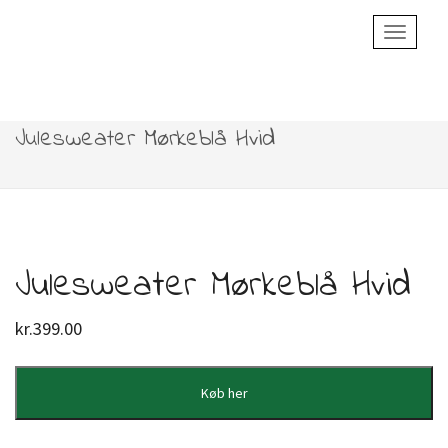
Toggle
Navigatio
Julesweater Mørkeblå Hvid
Julesweater Mørkeblå Hvid
kr.
399.00
Køb her