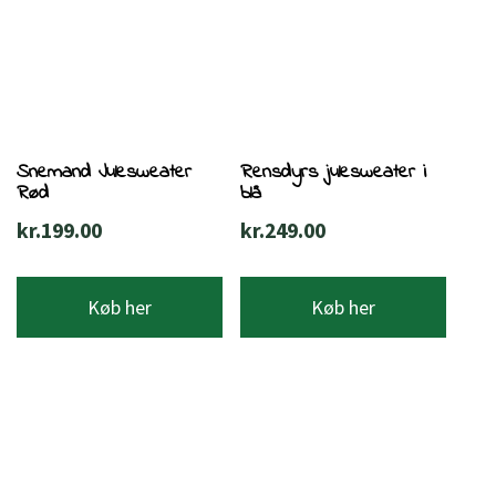
Snemand Julesweater
Rensdyrs julesweater i
Rød
blå
kr.
199.00
kr.
249.00
Køb her
Køb her