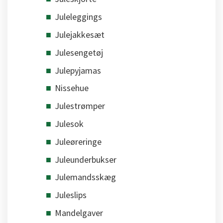
Juleleggings
Julejakkesæt
Julesengetøj
Julepyjamas
Nissehue
Julestrømper
Julesok
Juleøreringe
Juleunderbukser
Julemandsskæg
Juleslips
Mandelgaver