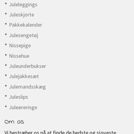
Juleleggings
Juleskjorte
Pakkekalender
Julesengetøj
Nissepige
Nissehue
Juleunderbukser
Julejakkesæt
Julemandsskæg
Juleslips
Juleøreringe
Om os
Vi bestræber os på at finde de bedste og sjoveste