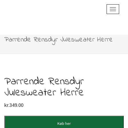
Toggle
Navigatio
Parrende Rensdyr Julesweater Herre
Parrende Rensdyr
Julesweater Herre
kr.
349.00
Køb her