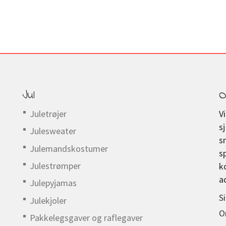
Jul
O
Juletrøjer
V
s
Julesweater
s
Julemandskostumer
s
Julestrømper
k
a
Julepyjamas
S
Julekjoler
O
Pakkelegsgaver og raflegaver