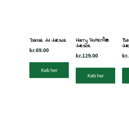
Dansk Jul Julesok
Harry PotterÂ®
Ba
Julesok
Jul
kr.
69.00
kr.
129.00
kr.
Køb her
Køb her