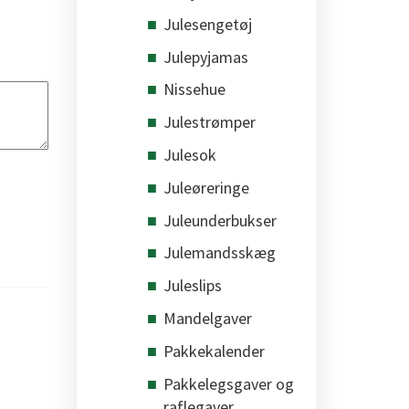
Julesengetøj
Julepyjamas
Nissehue
Julestrømper
Julesok
Juleøreringe
Juleunderbukser
Julemandsskæg
Juleslips
Mandelgaver
Pakkekalender
Pakkelegsgaver og
raflegaver