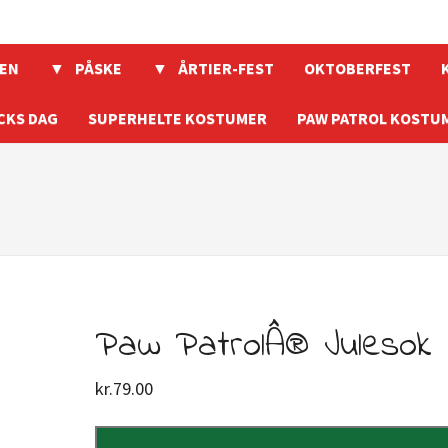
EN
PÅSKE
ÅRTIER-FEST
OKTOBERFEST
CKS DAG
SUPERHELTE KOSTUMER
PAW PATROL KOSTU
Paw PatrolÂ® Julesok
kr.
79.00