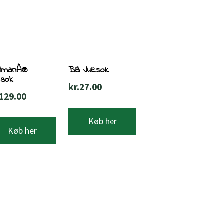
tmanÂ®
Blå Julesok
esok
kr.
27.00
129.00
Køb her
Køb her