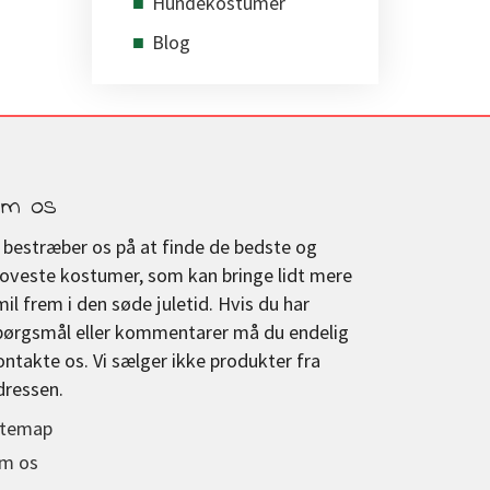
Hundekostumer
Blog
m os
i bestræber os på at finde de bedste og
joveste kostumer, som kan bringe lidt mere
mil frem i den søde juletid. Hvis du har
pørgsmål eller kommentarer må du endelig
ontakte os. Vi sælger ikke produkter fra
dressen.
itemap
m os