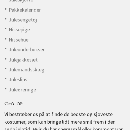
Pakkekalender
Julesengetøj
Nissepige
Nissehue
Juleunderbukser
Julejakkesæt
Julemandsskæg
Juleslips
Juleøreringe
Om os
Vi bestræber os på at finde de bedste og sjoveste
kostumer, som kan bringe lidt mere smil frem i den
søde juletid. Hvis du har spørgsmål eller kommentarer