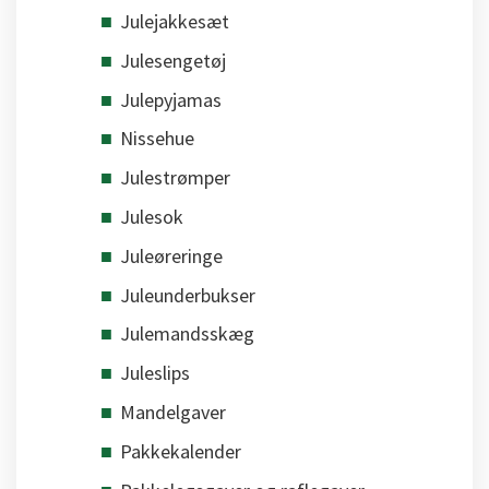
Julejakkesæt
Julesengetøj
Julepyjamas
Nissehue
Julestrømper
Julesok
Juleøreringe
Juleunderbukser
Julemandsskæg
Juleslips
Mandelgaver
Pakkekalender