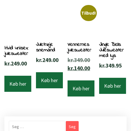
Tilbud!
Juletrøje
Vennernes
Jingle Bells
Hvid unisex
snemand
julesweater
Julesweater
julesweater
med lys
Den
kr.
249.00
kr.
349.00
kr.
249.00
kr.
349.95
oprindelige
Den
kr.
140.00
pris
aktuelle
Køb her
Køb her
var:
pris
Køb her
Køb her
kr.349.00.
er:
kr.140.00.
Søg
efter: