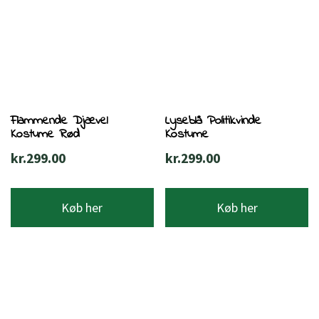
Flammende Djævel
Lyseblå Politikvinde
Kostume Rød
Kostume
kr.
299.00
kr.
299.00
Køb her
Køb her