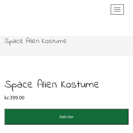
Toggle
Navigatio
Space Alien Kostume
Space Alien Kostume
kr.
399.00
Køb her