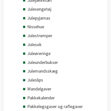
Julejakkesæt
Julesengetøj
Julepyjamas
Nissehue
Julestrømper
Julesok
Juleøreringe
Juleunderbukser
Julemandsskæg
Juleslips
Mandelgaver
Pakkekalender
Pakkelegsgaver og raflegaver