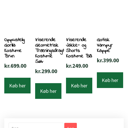
Oppustelig
Iriserende
Iriserende
Gotisk
Gorilla
Geometrisk
Jakke- og
Vampyr
Kostume
Træningsdragt
Shorts
Kappe
Brun
Kostume
Kostume Blå
kr.
399.00
Sølv
kr.
699.00
kr.
249.00
kr.
299.00
Køb her
Køb her
Køb her
Køb her
Søg