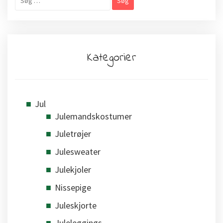
efter:
Kategorier
Jul
Julemandskostumer
Juletrøjer
Julesweater
Julekjoler
Nissepige
Juleskjorte
Juleleggings