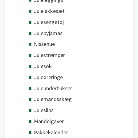
Julejakkesæt
Julesengetøj
Julepyjamas
Nissehue
Julestrømper
Julesok
Juleøreringe
Juleunderbukser
Julemandsskæg
Juleslips
Mandelgaver
Pakkekalender