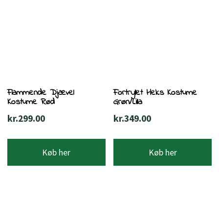
Flammende Djævel
Fortryllet Heks Kostume
Kostume Rød
Grøn/Lilla
kr.
299.00
kr.
349.00
Køb her
Køb her