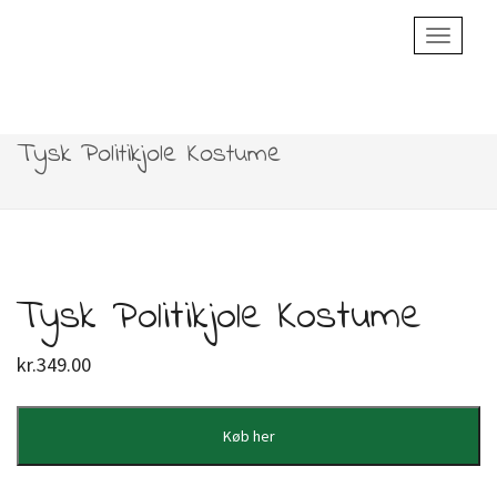
Toggle
Navigatio
Tysk Politikjole Kostume
Tysk Politikjole Kostume
kr.
349.00
Køb her