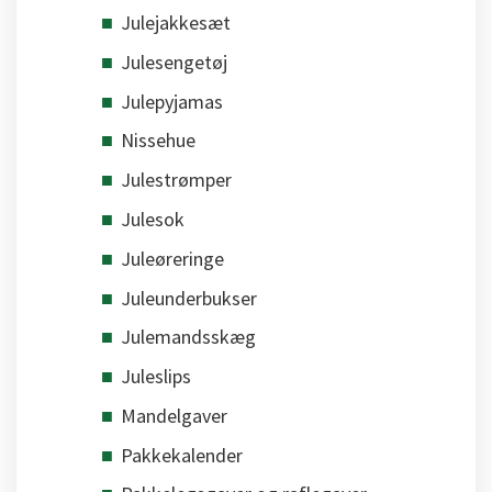
Julejakkesæt
Julesengetøj
Julepyjamas
Nissehue
Julestrømper
Julesok
Juleøreringe
Juleunderbukser
Julemandsskæg
Juleslips
Mandelgaver
Pakkekalender