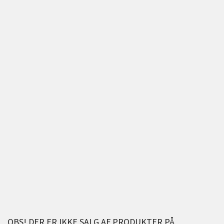
OBS! DER ER IKKE SALG AF PRODUKTER PÅ