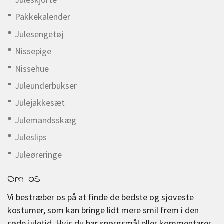
Pakkekalender
Julesengetøj
Nissepige
Nissehue
Juleunderbukser
Julejakkesæt
Julemandsskæg
Juleslips
Juleøreringe
Om os
Vi bestræber os på at finde de bedste og sjoveste
kostumer, som kan bringe lidt mere smil frem i den
søde juletid. Hvis du har spørgsmål eller kommentarer