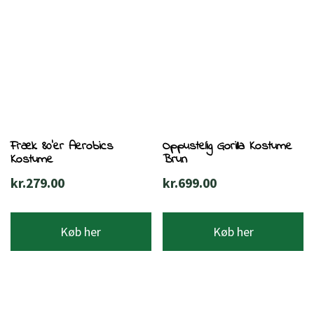
Fræk 80’er Aerobics
Oppustelig Gorilla Kostume
Kostume
Brun
kr.
279.00
kr.
699.00
Køb her
Køb her