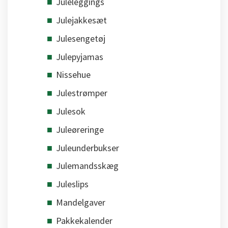
Juleleggings
Julejakkesæt
Julesengetøj
Julepyjamas
Nissehue
Julestrømper
Julesok
Juleøreringe
Juleunderbukser
Julemandsskæg
Juleslips
Mandelgaver
Pakkekalender