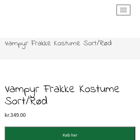
Toggle
Navigatio
Vampyr Frakke Kostume Sort/Rød
Vampyr Frakke Kostume
Sort/Rød
kr.
349.00
Køb her