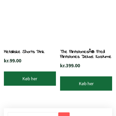
Metalliske Shorts Pink
The FlintstonesÂ® Fred
Flintstones Deluxe Kostume
kr.
99.00
kr.
399.00
Køb her
Køb her
Søg