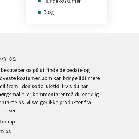
Hundekostumer
Blog
m os
i bestræber os på at finde de bedste og
joveste kostumer, som kan bringe lidt mere
mil frem i den søde juletid. Hvis du har
pørgsmål eller kommentarer må du endelig
ontakte os. Vi sælger ikke produkter fra
dressen.
itemap
m os