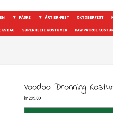
EN
PÅSKE
ÅRTIER-FEST
OKTOBERFEST
CKS DAG
SUPERHELTE KOSTUMER
PAW PATROL KOSTU
Voodoo Dronning Kost
kr.
299.00