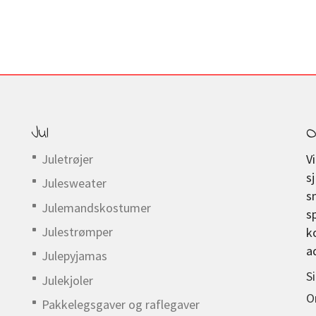
Jul
O
Juletrøjer
V
s
Julesweater
s
Julemandskostumer
s
Julestrømper
k
a
Julepyjamas
S
Julekjoler
O
Pakkelegsgaver og raflegaver