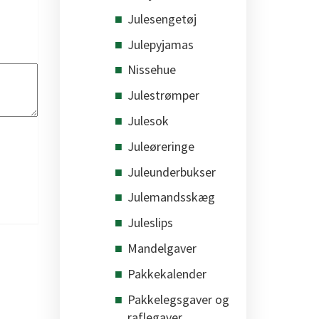
Julesengetøj
Julepyjamas
Nissehue
Julestrømper
Julesok
Juleøreringe
Juleunderbukser
Julemandsskæg
Juleslips
Mandelgaver
Pakkekalender
Pakkelegsgaver og
raflegaver