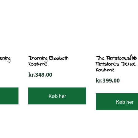
æning
Dronning Elizabeth
The FlintstonesÂ®
Kostume
Flintstones Deluxe
Kostume
kr.
349.00
kr.
399.00
Køb her
Køb her