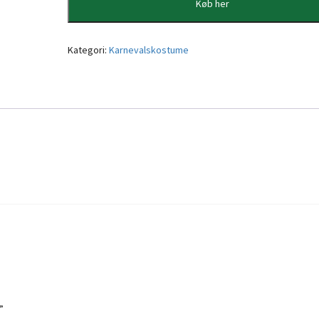
Køb her
Kategori:
Karnevalskostume
”