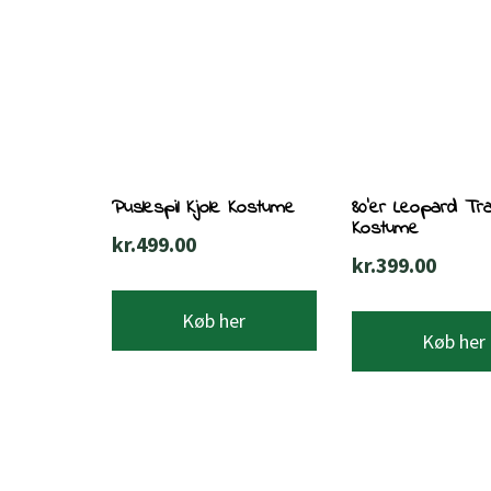
Puslespil Kjole Kostume
80’er Leopard Tr
Kostume
kr.
499.00
kr.
399.00
Køb her
Køb her