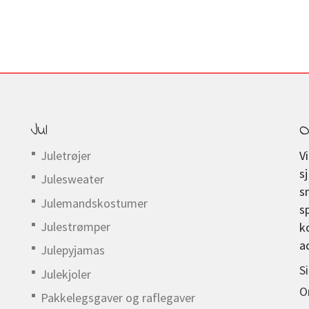
Jul
O
Juletrøjer
V
s
Julesweater
s
Julemandskostumer
s
Julestrømper
k
a
Julepyjamas
S
Julekjoler
O
Pakkelegsgaver og raflegaver