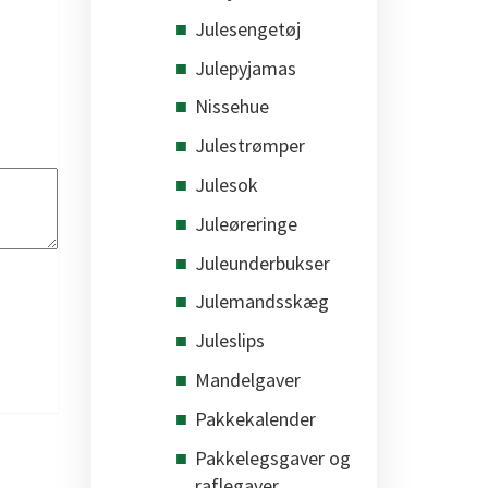
Julesengetøj
Julepyjamas
Nissehue
Julestrømper
Julesok
Juleøreringe
Juleunderbukser
Julemandsskæg
Juleslips
Mandelgaver
Pakkekalender
Pakkelegsgaver og
raflegaver