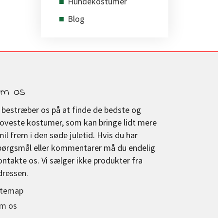
Hundekostumer
Blog
m os
i bestræber os på at finde de bedste og
joveste kostumer, som kan bringe lidt mere
mil frem i den søde juletid. Hvis du har
pørgsmål eller kommentarer må du endelig
ontakte os. Vi sælger ikke produkter fra
dressen.
itemap
m os