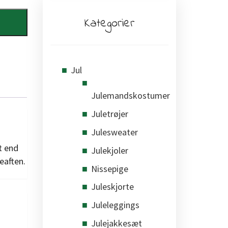
Kategorier
Jul
Julemandskostumer
Juletrøjer
Julesweater
t end
Julekjoler
eaften.
Nissepige
Juleskjorte
Juleleggings
Julejakkesæt