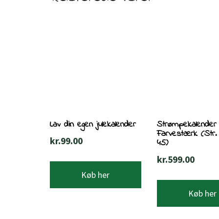
Lav din egen julekalender
Strømpekalender
Farvestærk (Str.
kr.
99.00
45)
kr.
599.00
Køb her
Køb her