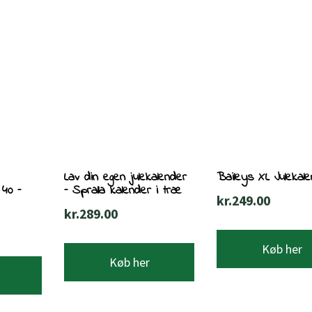
Lav din egen julekalender
Baileys XL Julekal
 40 –
– Spralla kalender i træ
kr.
249.00
kr.
289.00
Køb her
Køb her