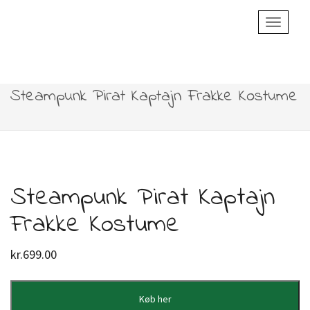
Toggle
Navigatio
Steampunk Pirat Kaptajn Frakke Kostume
Steampunk Pirat Kaptajn
Frakke Kostume
kr.
699.00
Køb her