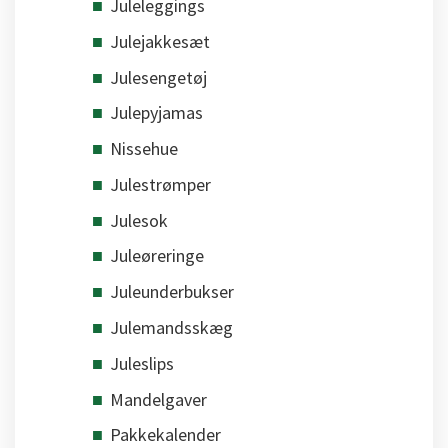
Juleleggings
Julejakkesæt
Julesengetøj
Julepyjamas
Nissehue
Julestrømper
Julesok
Juleøreringe
Juleunderbukser
Julemandsskæg
Juleslips
Mandelgaver
Pakkekalender